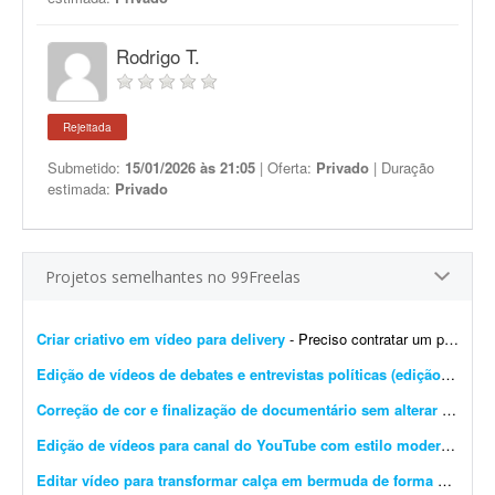
Rodrigo T.
Rejeitada
Submetido:
15/01/2026 às 21:05
| Oferta:
Privado
| Duração
estimada:
Privado
Projetos semelhantes no 99Freelas
Criar criativo em vídeo para delivery
- Preciso contratar um profissional para editar e/ou produzir um criativo em vídeo para tráfego pago (Instagram/Facebook), focado em delivery de espetinho, marmitinhas e pão de a...
Edição de vídeos de debates e entrevistas políticas (edição simples)
Correção de cor e finalização de documentário sem alterar narrativa
Edição de vídeos para canal do YouTube com estilo moderno
- Pre
Editar vídeo para transformar calça em bermuda de forma natural
-