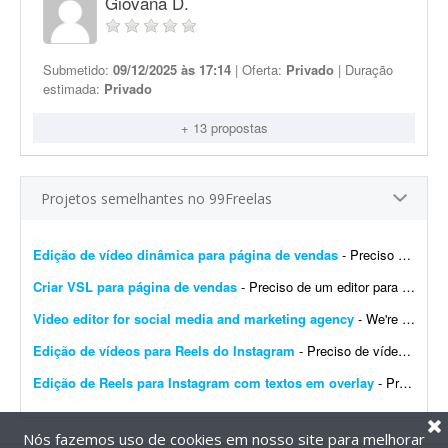
Giovana D.
Submetido:
09/12/2025 às 17:14
| Oferta:
Privado
| Duração
estimada:
Privado
+ 13 propostas
Projetos semelhantes no 99Freelas
Edição de vídeo dinâmica para página de vendas
- Preciso de um editor de vídeo para realizar uma edição dinâmica de um vídeo destinado a uma página de vendas. O vídeo precisa ser bem editado, com &...
Criar VSL para página de vendas
- Preciso de um editor para criar uma VSL bem dinâmica para uma página de vendas. O objetivo é chamar a atenção do lead e gerar muitas conversões.
Video editor for social media and marketing agency
- We're looking for a video editor who can take raw footage - or a blank canvas - and turn it into content that stops the scroll. The work spans both sides of the craft: editing and refining ra...
Edição de vídeos para Reels do Instagram
- Preciso de vídeos curtos para Reels do Instagram, com textos e cortes que mostrem toda a produtividade do meu nicho: fotos, ímãs e bottons personalizados.
Edição de Reels para Instagram com textos em overlay
- Preciso de edição de Reels para Instagram com vídeos curtos e dinâmicos, contendo textos sobre o processo de produção. Meu nicho é trabalhar com foto...
Nós fazemos uso de cookies em nosso site para melhorar