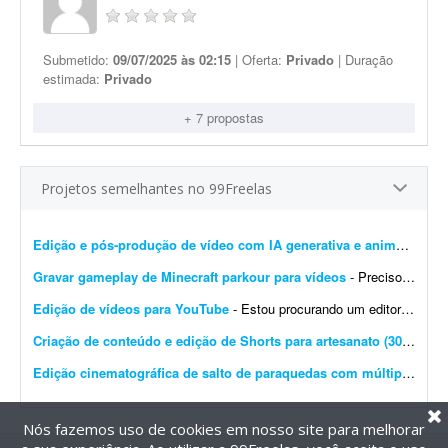
Submetido:
09/07/2025 às 02:15
| Oferta:
Privado
| Duração
estimada:
Privado
+ 7 propostas
Projetos semelhantes no 99Freelas
Edição e pós-produção de vídeo com IA generativa e animação
- E
Gravar gameplay de Minecraft parkour para vídeos
- Preciso de um gamer que jogue e me envie gameplay de Minecraft parkour. Irei usar os vídeos em histórias do Reddit e em vídeos no YouTube. Indique a duração aprox...
Edição de vídeos para YouTube
- Estou procurando um editor de vídeo para editar vídeos longos para YouTube. A edição não precisa ser muito sofisticada. Procuro algo simples, dinâmico e ag...
Criação de conteúdo e edição de Shorts para artesanato (30 vídeos/mês)
Edição cinematográfica de salto de paraquedas com múltiplas câmeras
Nós fazemos uso de cookies em nosso site para melhorar