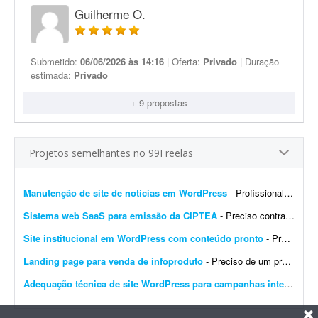
Guilherme O.
Submetido:
06/06/2026 às 14:16
| Oferta:
Privado
| Duração
estimada:
Privado
+ 9 propostas
Projetos semelhantes no 99Freelas
Manutenção de site de notícias em WordPress
- Profissional para realizar manutenção, configuração de automações, melhoria visual e atualização de site de notícias em WordPress. At...
Sistema web SaaS para emissão da CIPTEA
- Preciso contratar um desenvolvedor ou equipe para criar um sistema web (SaaS multi-tenant) voltado para a emissão digital da CIPTEA (Carteira de Identificação da Pessoa com Tra...
Site institucional em WordPress com conteúdo pronto
- Preciso de um desenvolvedor WordPress para criar um site institucional simples, de aproximadamente 5 páginas (Home). - O projeto é cultural (Cuidadores da Memória - Encontro R...
Landing page para venda de infoproduto
- Preciso de um profissional que crie uma landing page com foco em conversão para um infoproduto. A página deve ter conteúdo e layout focados em vendas, com elementos que incent...
Adequação técnica de site WordPress para campanhas internacionais