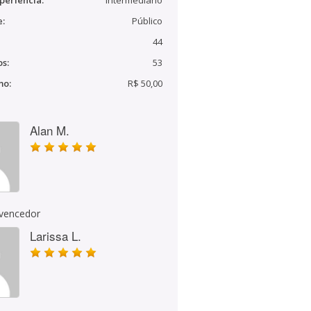
periência:
Intermediário
e:
Público
44
s:
53
mo:
R$ 50,00
Alan M.
 vencedor
Larissa L.