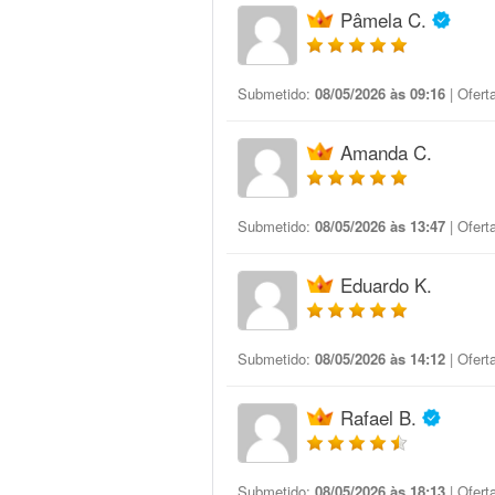
Pâmela C.
Submetido:
08/05/2026 às 09:16
| Ofert
Amanda C.
Submetido:
08/05/2026 às 13:47
| Ofert
Eduardo K.
Submetido:
08/05/2026 às 14:12
| Ofert
Rafael B.
Submetido:
08/05/2026 às 18:13
| Ofert