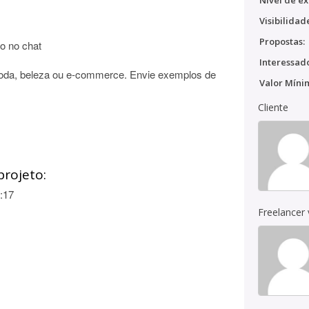
Nível de ex
Visibilidad
Propostas:
lo no chat
Interessado
 moda, beleza ou e-commerce. Envie exemplos de
Valor Míni
Cliente
projeto:
:17
Freelancer