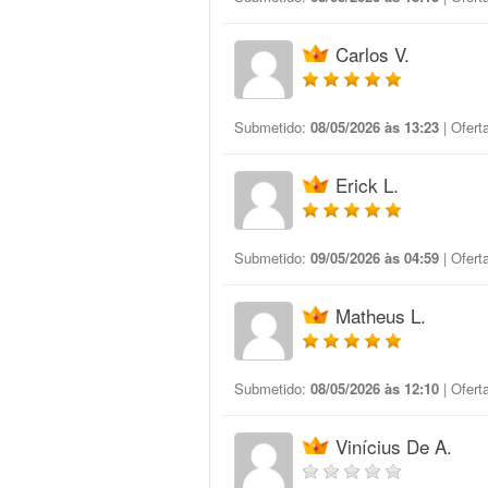
Carlos V.
Submetido:
08/05/2026 às 13:23
| Ofert
Erick L.
Submetido:
09/05/2026 às 04:59
| Ofert
Matheus L.
Submetido:
08/05/2026 às 12:10
| Ofert
Vinícius De A.