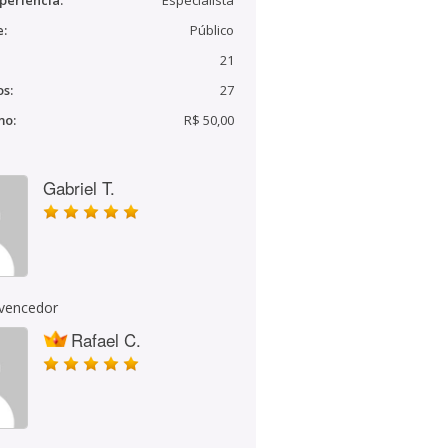
periência:
Especialista
e:
Público
21
s:
27
mo:
R$ 50,00
Gabriel T.
 vencedor
Rafael C.