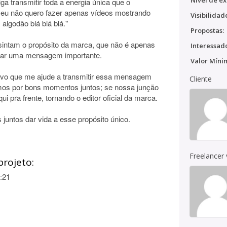
Nível de ex
iga transmitir toda a energia única que o
 eu não quero fazer apenas vídeos mostrando
Visibilidad
algodão blá blá blá."
Propostas:
intam o propósito da marca, que não é apenas
Interessado
levar uma mensagem importante.
Valor Míni
tivo que me ajude a transmitir essa mensagem
Cliente
mos por bons momentos juntos; se nossa junção
i pra frente, tornando o editor oficial da marca.
juntos dar vida a esse propósito único.
Freelancer
projeto:
:21