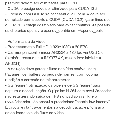
pirâmide devem ser otimizadas para GPU.
- CUDA: o código deve ser otimizado para CUDA 13.2.
- OpenCV com CUDA: se necessário, o OpenCV deve ser
compilado com suporte a CUDA (CUDA 13.2), garantindo que
o FFMPEG esteja desativado para evitar conflitos. Já possuo
os diretórios opencv e opencv_contrib em ~/opencv_build.
- Performance de vídeo:
- Processamento Full HD (1920x1080) a 60 FPS.
- Câmera principal: sensor AR0234 a 120 fps via USB 3.0
(também possuo uma IMX377 4K, mas o foco inicial é a
AR0234).
- A solução deve garantir fluxo de vídeo estável, sem
travamentos, buffers ou perda de frames, com foco na
medição e correção de microtremores.
- GStreamer: otimização da pipeline de GStreamer para
captura e decodificação. O pipeline H.264 com nvv4l2decoder
não está gerando saída de FPS no fpsdisplaysink, e o
nvv4l2decoder não possui a propriedade "enable-low-latency".
É crucial evitar travamentos na decodificação e priorizar a
estabilidade total do fluxo de vídeo.