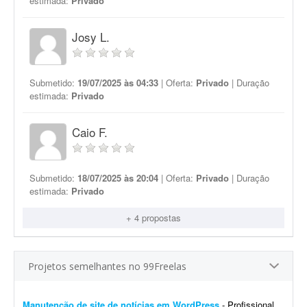
estimada:
Privado
Josy L.
Submetido:
19/07/2025 às 04:33
| Oferta:
Privado
| Duração
estimada:
Privado
Caio F.
Submetido:
18/07/2025 às 20:04
| Oferta:
Privado
| Duração
estimada:
Privado
+ 4 propostas
Projetos semelhantes no 99Freelas
Manutenção de site de notícias em WordPress
- Profissional para realizar manutenção, configuração de automações, melhoria visual e atualização de site de notícias em WordPress. At...