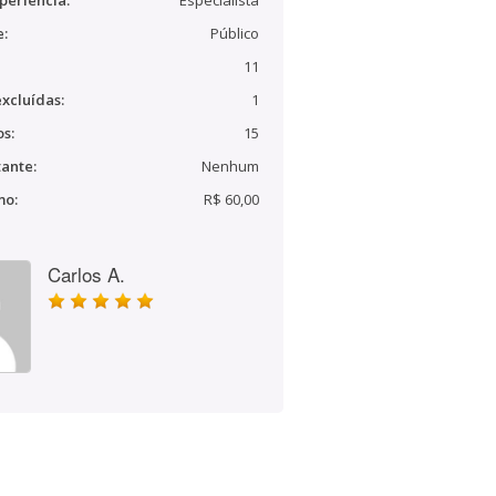
periência:
Especialista
e:
Público
11
xcluídas:
1
s:
15
ante:
Nenhum
mo:
R$ 60,00
Carlos A.