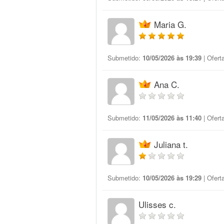
Maria G.
Submetido:
10/05/2026 às 19:39
| Ofert
Ana C.
Submetido:
11/05/2026 às 11:40
| Ofert
Juliana t.
Submetido:
10/05/2026 às 19:29
| Ofert
Ulisses c.