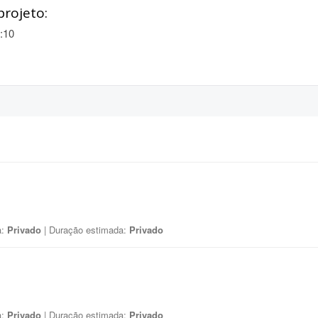
projeto:
:10
a:
Privado
| Duração estimada:
Privado
a:
Privado
| Duração estimada:
Privado