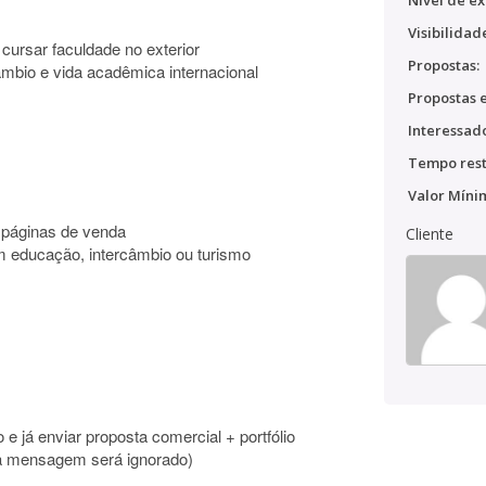
Nível de ex
Visibilidad
cursar faculdade no exterior
Propostas:
câmbio e vida acadêmica internacional
Propostas e
Interessado
Tempo rest
Valor Míni
 páginas de venda
Cliente
om educação, intercâmbio ou turismo
 já enviar proposta comercial + portfólio
ra mensagem será ignorado)