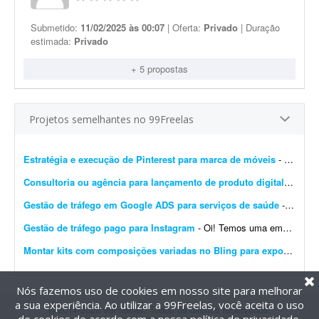
Submetido:
11/02/2025 às 00:07
| Oferta:
Privado
| Duração
estimada:
Privado
+ 5 propostas
Projetos semelhantes no 99Freelas
Estratégia e execução de Pinterest para marca de móveis
- Preciso de um profissional com olhar atento e repertório refinado em design e arquitetura para repensar e construir a estratégia do Pinterest da minha marca de móveis. O proje...
Consultoria ou agência para lançamento de produto digital
- Freel
Gestão de tráfego em Google ADS para serviços de saúde
- Preciso de um freelancer com experiência em tráfego no Google Ads para gerenciar uma campanha local voltada a serviços de saúde. No momento o investimento em créd...
Gestão de tráfego pago para Instagram
- Oi! Temos uma empresa de consultoria de marca e conteúdo. Precisamos de uma pessoa que nos ajude a executar tráfego pago no Instagram para nossos clientes. Temos todo o contexto dos ...
Montar kits com composições variadas no Bling para exportação ao TikTok
Nós fazemos uso de cookies em nosso site para melhorar
a sua experiência. Ao utilizar a 99Freelas, você aceita o uso
@2014-2026 99Freelas. Todos os direitos reservados.