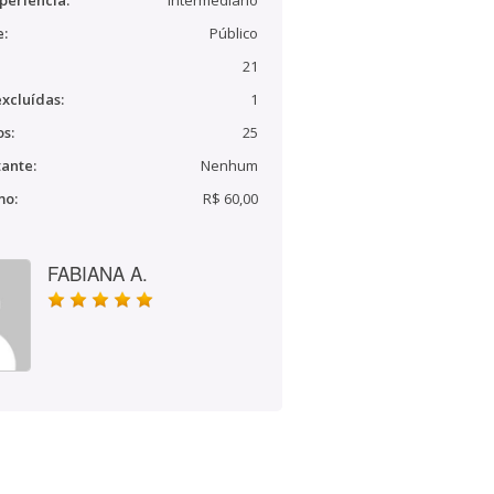
periência:
Intermediário
e:
Público
21
xcluídas:
1
s:
25
ante:
Nenhum
mo:
R$ 60,00
FABIANA A.