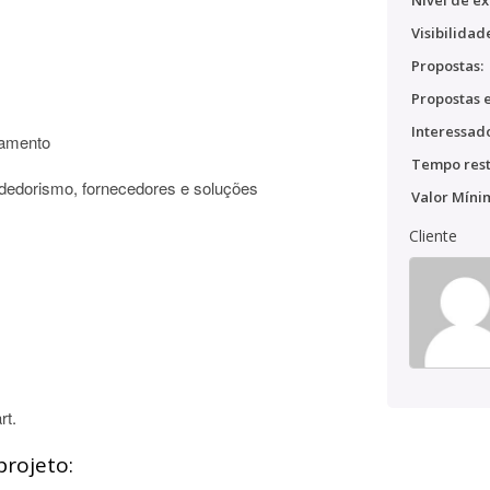
Nível de ex
Visibilidad
Propostas:
Propostas e
Interessado
çamento
Tempo rest
dedorismo, fornecedores e soluções
Valor Míni
Cliente
rt.
projeto: