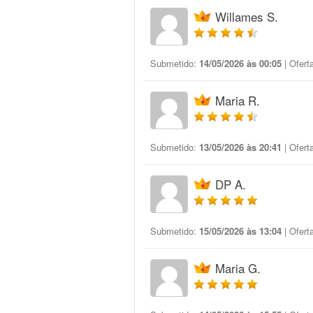
Willames S.
Submetido:
14/05/2026 às 00:05
| Ofert
Maria R.
Submetido:
13/05/2026 às 20:41
| Ofert
DP A.
Submetido:
15/05/2026 às 13:04
| Ofert
Maria G.