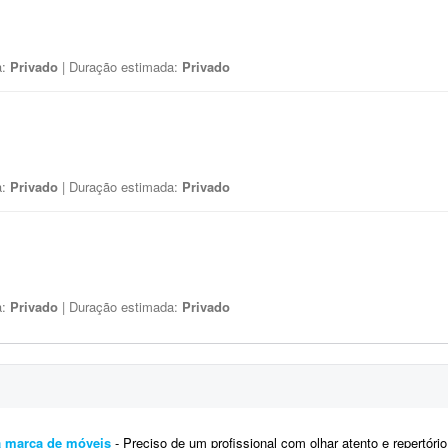
a:
Privado
| Duração estimada:
Privado
a:
Privado
| Duração estimada:
Privado
a:
Privado
| Duração estimada:
Privado
ra marca de móveis
- Preciso de um profissional com olhar atento e repertório refinado em design e arquitetura para repensar e