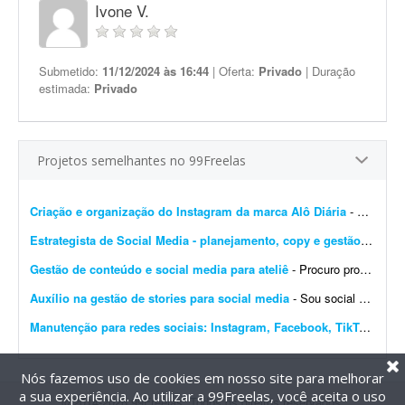
Ivone V.
Submetido:
11/12/2024 às 16:44
| Oferta:
Privado
| Duração
estimada:
Privado
Projetos semelhantes no 99Freelas
Criação e organização do Instagram da marca Alô Diária
- Estou criando uma nova marca chamada Alô Diária - Dona Maria, uma plataforma que pretende conectar pessoas que precisam de serviços com pessoas que querem trabalhar, fazer renda...
Estrategista de Social Media - planejamento, copy e gestão de perfis
Gestão de conteúdo e social media para ateliê
- Procuro profissional para assumir o planejamento, criação, organização e programação do conteúdo do Instagram do Ateliê Questa Cerâmica,...
Auxílio na gestão de stories para social media
- Sou social media e procuro alguém que me auxilie na produção de stories profissionais, com execução simples e sem muita elaboração. - Criaç&...
Manutenção para redes sociais: Instagram, Facebook, TikTok e Marketplace
Nós fazemos uso de cookies em nosso site para melhorar
a sua experiência. Ao utilizar a 99Freelas, você aceita o uso
@2014-2026 99Freelas. Todos os direitos reservados.