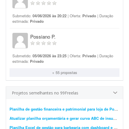
Submetido:
04/06/2026 às 20:22
| Oferta:
Privado
| Duração
estimada:
Privado
Possiano P.
Submetido:
05/06/2026 às 23:25
| Oferta:
Privado
| Duração
estimada:
Privado
+ 55 propostas
Projetos semelhantes no 99Freelas
Planilha de gestão financeira e patrimonial para loja de Pokémon TCG
Atualizar planilha orçamentária e gerar curva ABC de insumos e serviços
Planilha Excel de gestão para barbearia com dashboard e backup
-