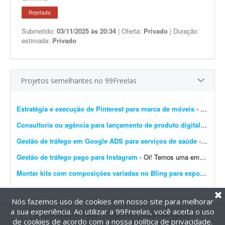
Rejeitada
Submetido:
03/11/2025 às 20:34
| Oferta:
Privado
| Duração
estimada:
Privado
Projetos semelhantes no 99Freelas
Estratégia e execução de Pinterest para marca de móveis
- Preciso de um profissional com olhar atento e repertório refinado em design e arquitetura para repensar e construir a estratégia do Pinterest da minha marca de móveis. O proje...
Consultoria ou agência para lançamento de produto digital
- Freel
Gestão de tráfego em Google ADS para serviços de saúde
- Preciso de um freelancer com experiência em tráfego no Google Ads para gerenciar uma campanha local voltada a serviços de saúde. No momento o investimento em créd...
Gestão de tráfego pago para Instagram
- Oi! Temos uma empresa de consultoria de marca e conteúdo. Precisamos de uma pessoa que nos ajude a executar tráfego pago no Instagram para nossos clientes. Temos todo o contexto dos ...
Montar kits com composições variadas no Bling para exportação ao TikTok
Nós fazemos uso de cookies em nosso site para melhorar
a sua experiência. Ao utilizar a 99Freelas, você aceita o uso
@2014-2026 99Freelas. Todos os direitos reservados.
de cookies de acordo com a nossa
política de privacidade
.
Termos de uso
|
Política de privacidade