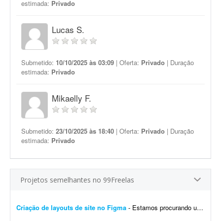
estimada:
Privado
Lucas S.
Submetido:
10/10/2025 às 03:09
| Oferta:
Privado
| Duração
estimada:
Privado
Mikaelly F.
Submetido:
23/10/2025 às 18:40
| Oferta:
Privado
| Duração
estimada:
Privado
Projetos semelhantes no 99Freelas
Criação de layouts de site no Figma
- Estamos procurando um designer com experiência em UI/UX para desenvolver os layouts de um site no Figma. O projeto contempla a criação do layout da página inicial e de p...