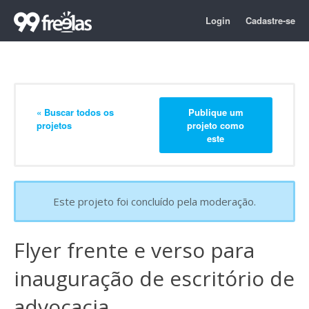
Login
Cadastre-se
« Buscar todos os
Publique um
projetos
projeto como
este
Este projeto foi concluído pela moderação.
Flyer frente e verso para
inauguração de escritório de
advocacia