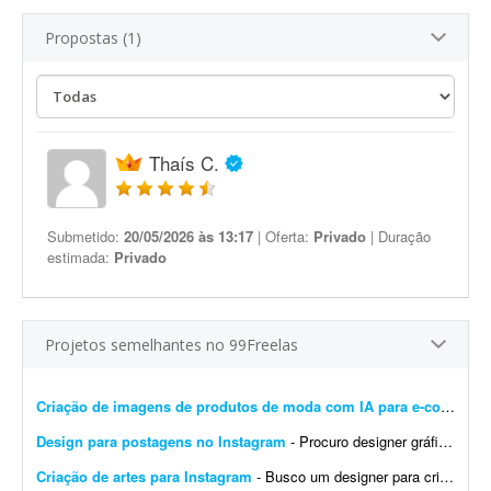
Propostas (1)
Thaís C.
Submetido:
20/05/2026 às 13:17
| Oferta:
Privado
| Duração
estimada:
Privado
Projetos semelhantes no 99Freelas
Criação de imagens de produtos de moda com IA para e-commerce
Design para postagens no Instagram
- Procuro designer gráfico para me ajudar nas postagens do meu Instagram profissional. Algumas já foram feitas por mim, mas precisam ser melhoradas. Algumas pretendo manter como est&ati...
Criação de artes para Instagram
- Busco um designer para criação de artes para o Instagram. O designer receberá um calendário editorial já pronto, com direcionamento de headlines, subheadlines e ...