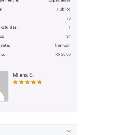
periência:
Especialista
e:
Público
70
xcluídas:
1
s:
84
ante:
Nenhum
mo:
R$ 50,00
Milena S.