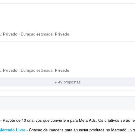
a:
Privado
| Duração estimada:
Privado
a:
Privado
| Duração estimada:
Privado
+ 49 propostas
- Pacote de 10 criativos que convertem para Meta Ads. Os criativos serão feitos para uma fotógrafa. Nada contra que
Mercado Livre
- Criação de imagens para anunciar produtos no Mercado Livre. Serão anunciados 30 produtos. Para cada produto, 