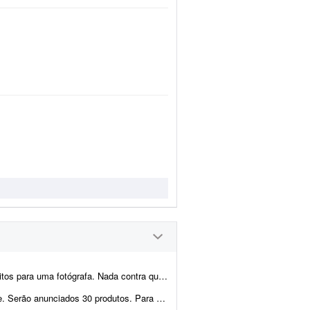
m usa IA para fazer os criativos. Mas se você só trabalh...
gerar: - 4 fotos do produto - 1 foto contextual com o fundo relaci...