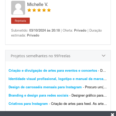
Michelle V.
Rejeitada
Submetido:
03/10/2024 às 20:18
| Oferta:
Privado
| Duração
estimada:
Privado
Projetos semelhantes no 99Freelas
Criação e divulgação de artes para eventos e concertos
- Dar visibilidade por meio de publicidade, marketing, imagens 4D, propagandas, digitações, criação de logotipos e artes em geral. O objetivo é inovar na forma com...
Identidade visual profissional, logotipo e manual da marca
- Crio u
Design de carrosséis mensais para Instagram
- Procuro um(a) designer para criar 4 carrosséis por mês para o Instagram de uma franquia de uma rede de farmácias. A marca já tem identidade visual definida pela rede/mat...
Branding e design para redes sociais
- Designer gráfico para startup SaaS na área da saúde (projeto inicial com possibilidade de longo prazo) Sobre a empresa A Sulnex é uma startup SaaS brasileira em desenv...
Criativos para Instagram
- Criação de artes para feed. As artes para stories serão adaptações/replicações das peças do feed, com os ajustes necessários ao forma...