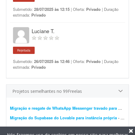
Submetido:
28/07/2025 às 12:15
| Oferta:
Privado
| Duração
estimada:
Privado
Luciane T.
Rejeitada
Submetido:
26/07/2025 às 12:46
| Oferta:
Privado
| Duração
estimada:
Privado
Projetos semelhantes no 99Freelas
Migração e resgate de WhatsApp Messenger travado para WhatsApp Business
Migração do Supabase do Lovable para instância própria
- Migração do projeto Supabase atualmente hospedado no Lovable para uma instância própria, sem migração de dados. Escopo do trabalho: - Criar novo projeto no...
Nós fazemos uso de cookies em nosso site para melhorar