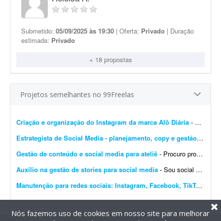
Submetido:
05/09/2025 às 19:30
| Oferta:
Privado
| Duração
estimada:
Privado
+ 18 propostas
Projetos semelhantes no 99Freelas
Criação e organização do Instagram da marca Alô Diária
- Estou criando uma nova marca chamada Alô Diária - Dona Maria, uma plataforma que pretende conectar pessoas que precisam de serviços com pessoas que querem trabalhar, fazer renda...
Estrategista de Social Media - planejamento, copy e gestão de perfis
Gestão de conteúdo e social media para ateliê
- Procuro profissional para assumir o planejamento, criação, organização e programação do conteúdo do Instagram do Ateliê Questa Cerâmica,...
Auxílio na gestão de stories para social media
- Sou social media e procuro alguém que me auxilie na produção de stories profissionais, com execução simples e sem muita elaboração. - Criaç&...
Manutenção para redes sociais: Instagram, Facebook, TikTok e Marketplace
Nós fazemos uso de cookies em nosso site para melhorar