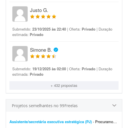
Justo G.
Submetido:
23/10/2025 às 22:40
| Oferta:
Privado
| Duração
estimada:
Privado
Simone B.
Submetido:
19/12/2025 às 02:00
| Oferta:
Privado
| Duração
estimada:
Privado
+ 432 propostas
Projetos semelhantes no 99Freelas
Assistente/secretária executiva estratégica (PJ)
- Procuramos profissional com sólida experiência em secretaria executiva e gestão financeira para estruturar e gerenciar nossas rotinas administrativas e o fluxo de caixa. Ativid...