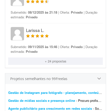
Submetido:
08/12/2025 às 21:18
| Oferta:
Privado
| Duração
estimada:
Privado
Larissa L.
Submetido:
09/11/2025 às 15:46
| Oferta:
Privado
| Duração
estimada:
Privado
+ 24 propostas
Projetos semelhantes no 99Freelas
Gestão de Instagram para fotógrafo - planejamento, conteúdo e edição
Gestão de mídias sociais e presença online
- Procuro profissional para criar um site no Linktree ou plataforma similar e desenvolver a presença da empresa nas redes sociais. - Criar um site no Linktree ou similar. - Produzir 60 posts ...
Agente publicitário para crescimento em redes sociais
- Sou estudante e estou tentando crescer nas redes sociais há 2 anos, porém parece que nada funciona: não consigo ganhar seguidores nem aumentar o engajamento das minhas pá...