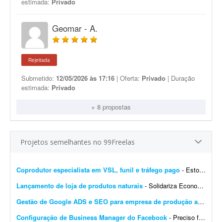
estimada:
Privado
Geomar - A.
Rejeitada
Submetido:
12/05/2026 às 17:16
| Oferta:
Privado
| Duração
estimada:
Privado
+ 8 propostas
Projetos semelhantes no 99Freelas
Coprodutor especialista em VSL, funil e tráfego pago
- Estou procurando um coprodutor com experiência comprovada em produtos digitais, que saiba estruturar e colocar para funcionar um funil de vendas completo - do anúncio até a comp...
Lançamento de loja de produtos naturais
- Solidariza Economia solidária é um jeito diferente de produzir, vender, comprar e trocar o que é preciso para viver: sem explorar os outros, sem buscar vantagem indevida e sem...
Gestão de Google ADS e SEO para empresa de produção audiovisual
Configuração de Business Manager do Facebook
- Preciso fazer disparo de mensagens através da API do Meta. Já tenho o sistema, no entanto meu Business Manager do Facebook está desorganizado, com muitas contas de portfó...