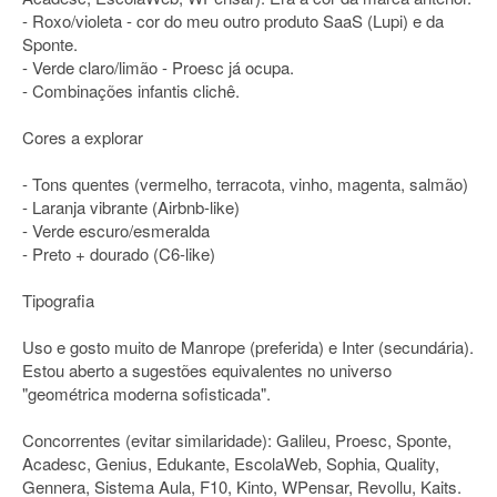
- Roxo/violeta - cor do meu outro produto SaaS (Lupi) e da
Sponte.
- Verde claro/limão - Proesc já ocupa.
- Combinações infantis clichê.
Cores a explorar
- Tons quentes (vermelho, terracota, vinho, magenta, salmão)
- Laranja vibrante (Airbnb-like)
- Verde escuro/esmeralda
- Preto + dourado (C6-like)
Tipografia
Uso e gosto muito de Manrope (preferida) e Inter (secundária).
Estou aberto a sugestões equivalentes no universo
"geométrica moderna sofisticada".
Concorrentes (evitar similaridade): Galileu, Proesc, Sponte,
Acadesc, Genius, Edukante, EscolaWeb, Sophia, Quality,
Gennera, Sistema Aula, F10, Kinto, WPensar, Revollu, Kaits.