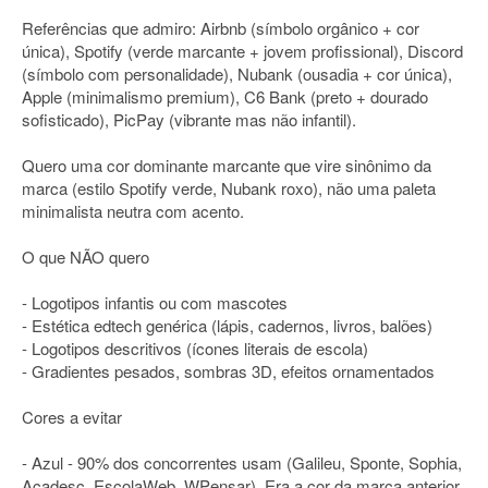
Referências que admiro: Airbnb (símbolo orgânico + cor
única), Spotify (verde marcante + jovem profissional), Discord
(símbolo com personalidade), Nubank (ousadia + cor única),
Apple (minimalismo premium), C6 Bank (preto + dourado
sofisticado), PicPay (vibrante mas não infantil).
Quero uma cor dominante marcante que vire sinônimo da
marca (estilo Spotify verde, Nubank roxo), não uma paleta
minimalista neutra com acento.
O que NÃO quero
- Logotipos infantis ou com mascotes
- Estética edtech genérica (lápis, cadernos, livros, balões)
- Logotipos descritivos (ícones literais de escola)
- Gradientes pesados, sombras 3D, efeitos ornamentados
Cores a evitar
- Azul - 90% dos concorrentes usam (Galileu, Sponte, Sophia,
Acadesc, EscolaWeb, WPensar). Era a cor da marca anterior.