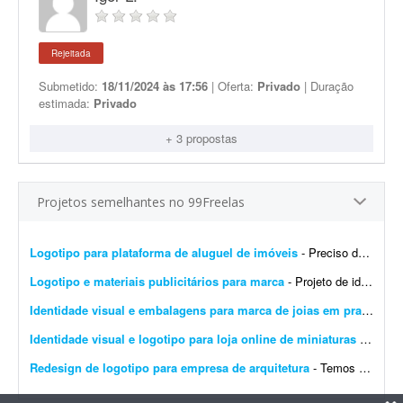
Rejeitada
Submetido:
18/11/2024 às 17:56
| Oferta:
Privado
| Duração
estimada:
Privado
+ 3 propostas
Projetos semelhantes no 99Freelas
Logotipo para plataforma de aluguel de imóveis
- Preciso de um designer para produzir os arquivos finais de um logotipo já 100% definido. Não é um trabalho de criação ou conceito - o logotipo, as cores, a tipogr...
Logotipo e materiais publicitários para marca
- Projeto de identidade visual - Teacher English Desenvolvimento de uma identidade visual moderna e profissional para a marca Teacher English, voltada ao ensino da língua inglesa. O projeto ...
Identidade visual e embalagens para marca de joias em prata
- Bus
Identidade visual e logotipo para loja online de miniaturas 3D
- Que
Redesign de logotipo para empresa de arquitetura
- Temos uma marca chamada CSUL, que usamos atualmente para engenharia e construção. Depois criamos a empresa a partir dela voltada para arquitetura. Precisamos de um redesign do logoti...