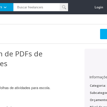
Login
rs
gn de PDFs de
res
Informaçõe
Categoria:
olhas de atividades para escola.
Subcategor
Orçamento