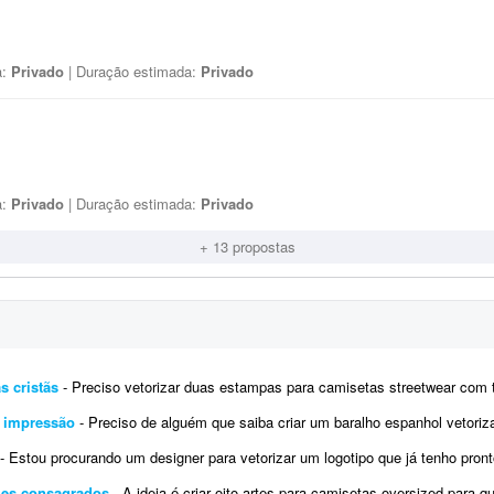
a:
Privado
| Duração estimada:
Privado
a:
Privado
| Duração estimada:
Privado
+ 13 propostas
s cristãs
- Preciso vetorizar duas estampas para camisetas streetwear com temática cristã. Já tenho os mockups e as refe
a impressão
- Preciso de alguém que saiba criar um baralho espanhol vetorizado para impressão. Preciso dos arquivos 
- Estou procurando um designer para vetorizar um logotipo que já tenho pronto. Esta arte será encaminhada 
mes consagrados
- A ideia é criar oito artes para camisetas oversized para quatro animes consagrados diferentes. São quat