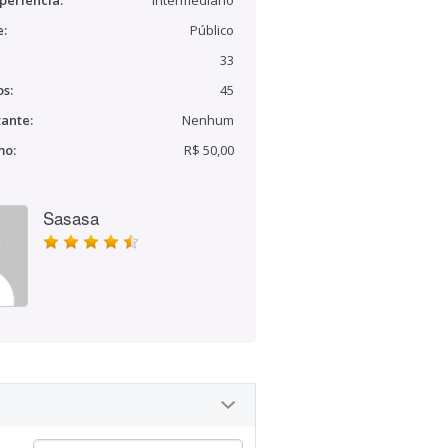
periência:
Intermediário
e:
Público
33
s:
45
ante:
Nenhum
mo:
R$ 50,00
Sasasa