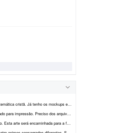
rências. Preciso receber os arquivos finais nos formatos AI, P...
em formato vetorial e também em PNG de alta resolução. Favo...
para a fábrica, então será necessário exportar na q...
ro ilustrações maiores para as costas e quatro menores para o lado...