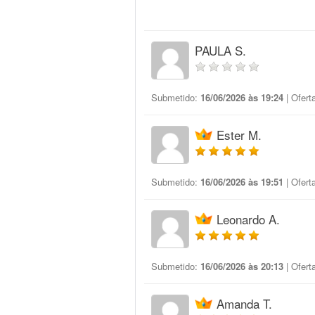
PAULA S.
Submetido:
16/06/2026 às 19:24
| Ofert
Ester M.
Submetido:
16/06/2026 às 19:51
| Ofert
Leonardo A.
Submetido:
16/06/2026 às 20:13
| Ofert
Amanda T.