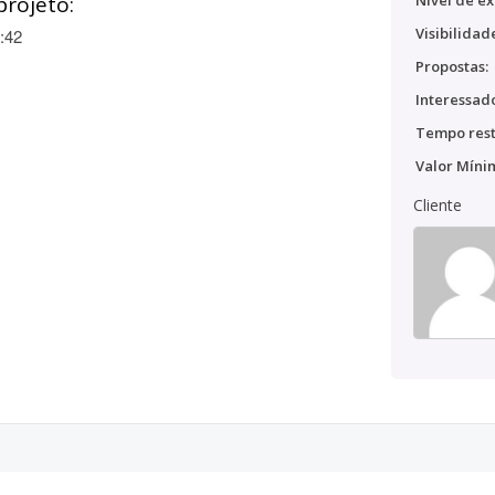
projeto:
Nível de ex
Visibilidad
:42
Propostas:
Interessado
Tempo rest
Valor Míni
Cliente