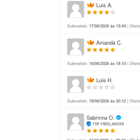
Luis A.
Submetido:
17/06/2026 às 15:44
| Ofert
Amanda C.
Submetido:
16/06/2026 às 18:15
| Ofert
Luis H.
Submetido:
19/06/2026 às 20:12
| Ofert
Sabrinna O.
TOP FREELANCER