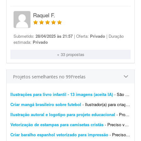
Raquel F.
Submetido:
28/04/2025 às 21:57
| Oferta:
Privado
| Duração
estimada:
Privado
+ 33 propostas
Projetos semelhantes no 99Freelas
Ilustrações para livro infantil - 13 imagens (aceita IA)
- São 12 imagens internas e a capa do livro (total 13 imagens). Quero uma ilustração infantil editorial em aquarela tradicional, com aparência de livro infantil ilustrado &...
Criar mangá brasileiro sobre futebol
- Ilustrador(a) para criação de mangá brasileiro de futebol - parceria de longo prazo Estou desenvolvendo um mangá brasileiro de futebol original, com foco em uma hist&oa...
Ilustração autoral e logotipo para projeto educacional
- Procuro um(a) profissional para desenvolver duas artes autorais para projetos educacionais. A primeira será uma ilustração para ser utilizada como fundo de página da mi...
Vetorização de estampas para camisetas cristãs
- Preciso vetorizar duas estampas para camisetas streetwear com temática cristã. Já tenho os mockups e as referências. Preciso receber os arquivos finais nos formatos AI, P...
Criar baralho espanhol vetorizado para impressão
- Preciso de alguém que saiba criar um baralho espanhol vetorizado para impressão. Preciso dos arquivos em formato vetorial e também em PNG de alta resolução. Favo...