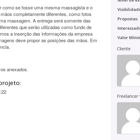
Nível de ex
ar como se fosse uma mesma massagista e o
Visibilidad
 mãos completamente diferentes, como fotos
Propostas:
sma massagem. A entrega será somente das
ferentes que serão utilizadas como fundo de
Interessado
emos a inserção das informações da empresa
Valor Míni
 imagens deve propor as posições das mãos. Em
ncia.
Cliente
vos anexados.
projeto:
:22
Freelancer