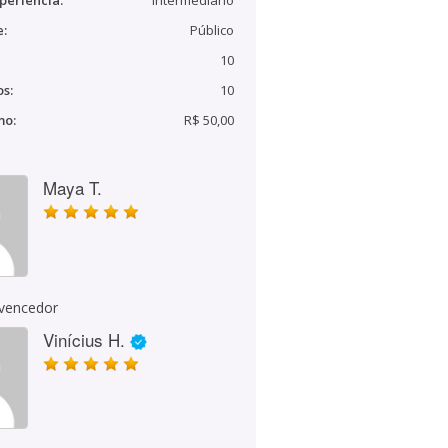
periência:
Intermediário
e:
Público
10
s:
10
mo:
R$ 50,00
Maya T.
 vencedor
Vinícius H.