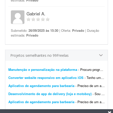
estimada:
Privado
Gabriel A.
Submetido:
26/09/2025 às 15:30
| Oferta:
Privado
| Duração
estimada:
Privado
Projetos semelhantes no 99Freelas
Manutenção e personalização na plataforma
- Procuro programador com experiência comprovada na plataforma GPSWOX. O trabalho consiste em realizar manutenção, correções, personalizações e atualiz...
Converter website responsivo em aplicativo iOS
- Tenho um website responsivo e preciso transformá-lo em um aplicativo para iPhone, para poder publicá-lo na App Store.
Aplicativo de agendamento para barbearia
- Preciso de um aplicativo para gerenciar e agendar horários na minha barbearia. Já tenho um site, mas desejo um aplicativo específico para agendamentos.
Desenvolvimento de app de delivery (loja e motoboy)
- Sou subgerente de pizzaria há mais de 6 anos, conheço todos os detalhes e problemas reais do serviço. Preciso criar um sistema prático com interface simples, letras gran...
Aplicativo de agendamento para barbearia
- Preciso de um aplicativo para agendamento da minha barbearia. Já tenho um site, mas preciso mesmo de um aplicativo.