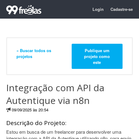
Login
Cadastre-se
« Buscar todos os
Publique um
projetos
projeto como
este
Integração com API da
Autentique via n8n
09/09/2025 às 20:54
Descrição do Projeto:
Estou em busca de um freelancer para desenvolver uma
integração com a API da Autentique utilizando n8n, para envio