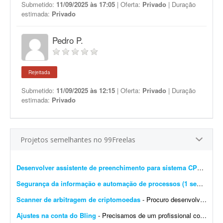
Submetido:
11/09/2025 às 17:05
| Oferta:
Privado
| Duração
estimada:
Privado
Pedro P.
Rejeitada
Submetido:
11/09/2025 às 12:15
| Oferta:
Privado
| Duração
estimada:
Privado
Projetos semelhantes no 99Freelas
Desenvolver assistente de preenchimento para sistema CPROEIS
-
Segurança da informação e automação de processos (1 semana)
- 
Scanner de arbitragem de criptomoedas
- Procuro desenvolvedor full stack para criar uma plataforma profissional e scanner de arbitragem de criptomoedas, semelhante às principais soluções internacionais do mercado, po...
Ajustes na conta do Bling
- Precisamos de um profissional com experiência em e-commerce e em configurações no Bling. Atualmente temos a conta de um cliente integrada com loja própria, Mercado Livre,...