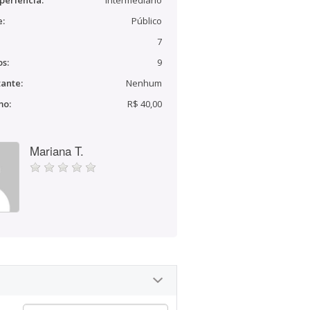
periência:
Intermediário
e:
Público
7
s:
9
ante:
Nenhum
mo:
R$ 40,00
Mariana T.