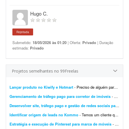
Hugo C.
Rejeitada
Submetido:
18/05/2026 às 01:20
| Oferta:
Privado
| Duração
estimada:
Privado
Projetos semelhantes no 99Freelas
Lançar produto no Kiwify e Hotmart
- Preciso de alguém para me ajudar a lançar um produto no Kiwify e na Hotmart já neste final de semana. Já tenho os vídeos e preciso subir todo o conteúdo n...
Gerenciamento de tráfego pago para corretor de imóveis
- Busco especialista em ads (Instagram e Google) para gerenciar meu tráfego pago. Neste momento, procuro apenas o gerenciamento do tráfego: criação e otimizaç&atild...
Desenvolver site, tráfego pago e gestão de redes sociais para transportadora
Identificar origem de leads no Kommo
- Temos um cliente que utiliza IA no CRM Kommo para qualificação dos leads e, ao mesmo tempo, para identificar a origem desses leads. Precisamos identificar se os leads vieram do Facebo...
Estratégia e execução de Pinterest para marca de móveis
- Preciso de um profissional com olhar atento e repertório refinado em design e arquitetura para repensar e construir a estratégia do Pinterest da minha marca de móveis. O proje...