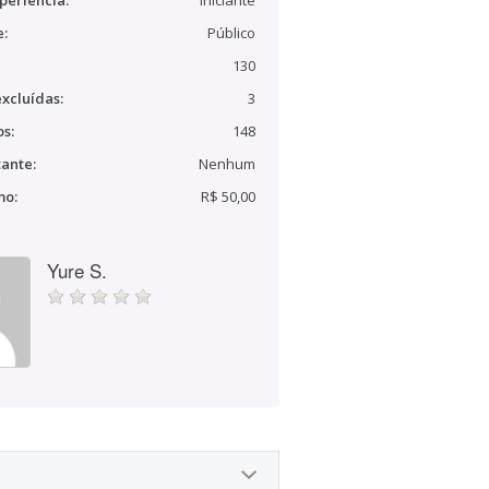
periência:
Iniciante
e:
Público
130
xcluídas:
3
s:
148
ante:
Nenhum
mo:
R$ 50,00
Yure S.