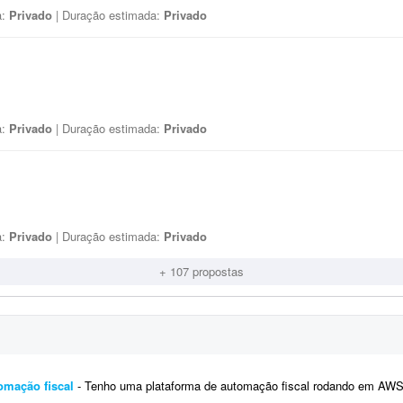
a:
Privado
| Duração estimada:
Privado
a:
Privado
| Duração estimada:
Privado
a:
Privado
| Duração estimada:
Privado
+ 107 propostas
omação fiscal
- Tenho uma plataforma de automação fiscal rodando em AWS - ela pega os dados do sistema do cliente, calcula o