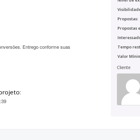
Nível de ex
Visibilidad
Propostas:
Propostas e
Interessado
conversões. Entrego conforme suas
Tempo rest
Valor Míni
Cliente
projeto:
:39