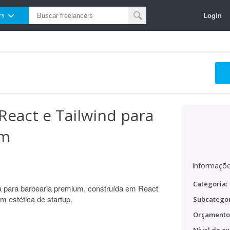
Login
rs
eact e Tailwind para
um
Informaçõe
Categoria:
 para barbearia premium, construída em React
om estética de startup.
Subcategor
Orçamento