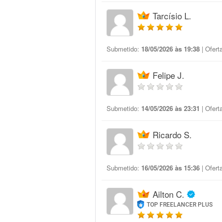
Tarcísio L.
Submetido:
18/05/2026 às 19:38
| Ofert
Felipe J.
Submetido:
14/05/2026 às 23:31
| Ofert
Ricardo S.
Submetido:
16/05/2026 às 15:36
| Ofert
Ailton C.
TOP FREELANCER PLUS