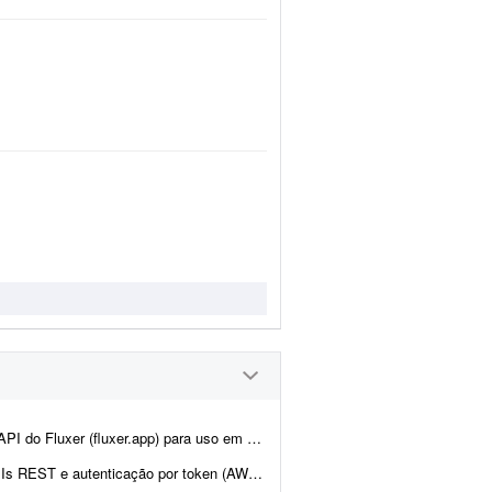
ne. A ideia é manter praticamente toda a estrutura atual da plata...
en (AWS Cognito é diferencial). O design j&aacut...