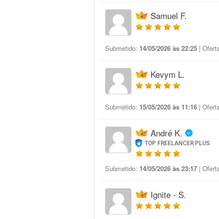
Samuel F.
Submetido:
14/05/2026 às 22:25
| Ofert
Kevym L.
Submetido:
15/05/2026 às 11:16
| Ofert
André K.
TOP FREELANCER PLUS
Submetido:
14/05/2026 às 23:17
| Ofert
Ignite - S.