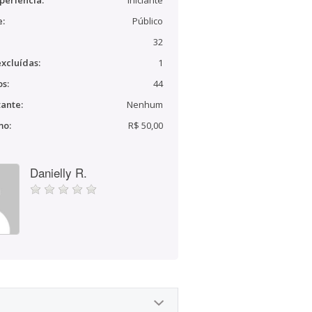
periência:
Iniciante
e:
Público
32
xcluídas:
1
s:
44
ante:
Nenhum
mo:
R$ 50,00
Danielly R.