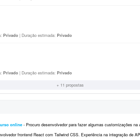
a:
Privado
| Duração estimada:
Privado
a:
Privado
| Duração estimada:
Privado
+ 11 propostas
urso online
- Procuro desenvolvedor para fazer algumas customizações na API do Fluxer (fluxer.app) para uso em um curso onli
vedor frontend React com Tailwind CSS. Experiência na integração de APIs REST e autenticação por tok