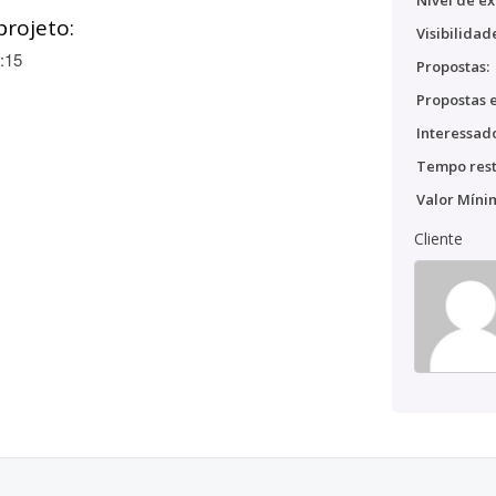
Nível de ex
projeto:
Visibilidad
:15
Propostas:
Propostas e
Interessado
Tempo rest
Valor Míni
Cliente