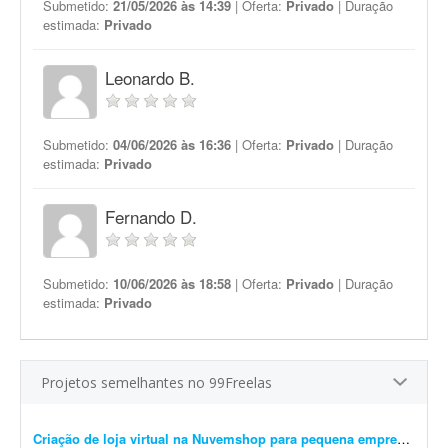
Submetido:
21/05/2026 às 14:39
| Oferta:
Privado
| Duração
estimada:
Privado
Leonardo B.
Submetido:
04/06/2026 às 16:36
| Oferta:
Privado
| Duração
estimada:
Privado
Fernando D.
Submetido:
10/06/2026 às 18:58
| Oferta:
Privado
| Duração
estimada:
Privado
Projetos semelhantes no 99Freelas
Criação de loja virtual na Nuvemshop para pequena empresa
- Prec