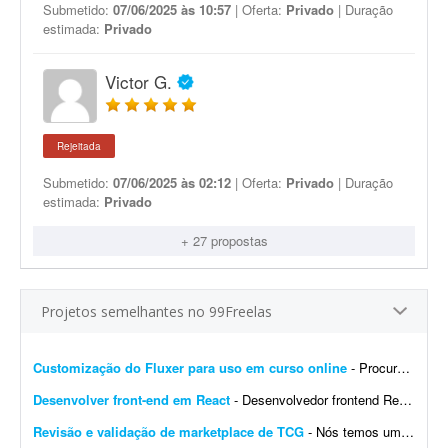
Submetido:
07/06/2025 às 10:57
| Oferta:
Privado
| Duração
estimada:
Privado
Victor G.
Rejeitada
Submetido:
07/06/2025 às 02:12
| Oferta:
Privado
| Duração
estimada:
Privado
+ 27 propostas
Projetos semelhantes no 99Freelas
Customização do Fluxer para uso em curso online
- Procuro desenvolvedor para fazer algumas customizações na API do Fluxer (fluxer.app) para uso em um curso online. A ideia é manter praticamente toda a estrutura atual da plata...
Desenvolver front-end em React
- Desenvolvedor frontend React com Tailwind CSS. Experiência na integração de APIs REST e autenticação por token (AWS Cognito é diferencial). O design j&aacut...
Revisão e validação de marketplace de TCG
- Nós temos um site de marketplace de TCG (trading card game) chamado Capital Collectibles e gostaria de um programador front-end e back-end para nos ajudar a revisar a estrutura e validar a p...