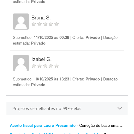
estimada:
Privado
Bruna S.
Submetido:
11/10/2025 às 00:38
| Oferta:
Privado
| Duração
estimada:
Privado
Izabel G.
Submetido:
10/10/2025 às 13:23
| Oferta:
Privado
| Duração
estimada:
Privado
Projetos semelhantes no 99Freelas
Acerto fiscal para Lucro Presumido
- Correção de base uma única vez. Total de 9.266 itens - Regime: Lucro Presumido - Custo para atender a 01 loja. Sistema de retaguarda: Albatros - Contabilidade: SJT. - CNPJ: 03...