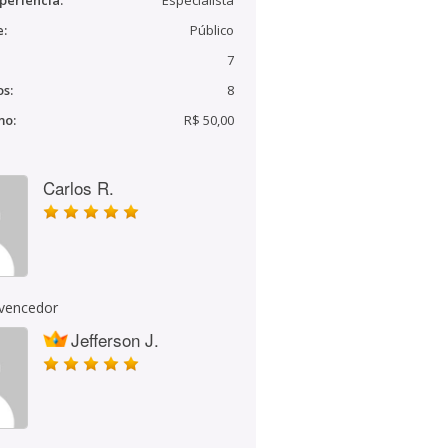
periência:
Especialista
e:
Público
7
s:
8
mo:
R$ 50,00
Carlos R.
 vencedor
Jefferson J.