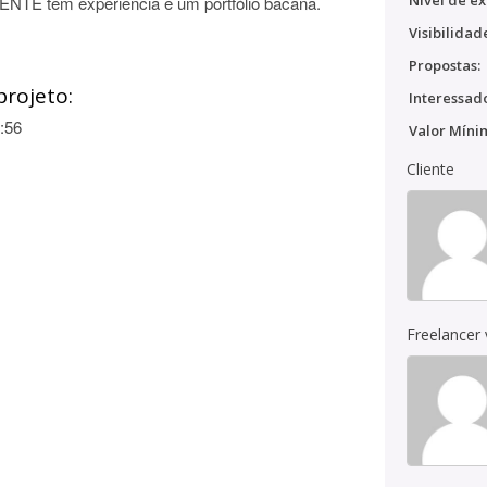
Nível de ex
NTE tem experiência e um portfólio bacana.
Visibilidad
Propostas:
projeto:
Interessado
:56
Valor Míni
Cliente
Freelancer