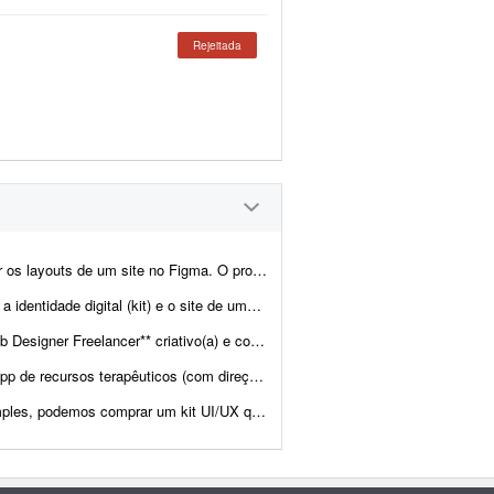
Rejeitada
 contempla a criação do layout da página inicial e de p...
ra. Também haverá demanda para criar o site de uma transportadora. Ambos já est&atild...
nvolver layouts modernos e funcionais para projetos web. Projeto pa...
visual de "jogos" interativos) Descrição: Estou desenvolvendo uma platafor...
 maioria das finalidades. Projeto Estamos desenvolvendo uma plataforma ...