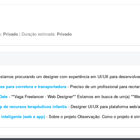
a:
Privado
| Duração estimada:
Privado
tamos procurando um designer com experiência em UI/UX para desenvolver os layouts de um site no Figma. O projeto
tes para corretora e transportadora
- Preciso de um profissional para recriar a identidade digital (kit) e o site de uma correto
Date
- **Vaga Freelancer - Web Designer** Estamos em busca de um(a) **Web Designer Freelancer** criativo(a) e comprometido(a) para dese
 de recursos terapêuticos infantis
- Designer UI/UX para plataforma web/app de recursos terapêuticos (com direção 
inteligente (web e app)
- Sobre o projeto Observação: Como o projeto é simples, podemos comprar um kit UI/UX que atenda à