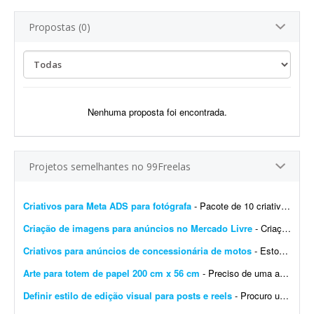
Propostas (0)
Nenhuma proposta foi encontrada.
Projetos semelhantes no 99Freelas
Criativos para Meta ADS para fotógrafa
- Pacote de 10 criativos que convertem para Meta Ads. Os criativos serão feitos para uma fotógrafa. Nada contra quem usa IA para fazer os criativos. Mas se você só trabalh...
Criação de imagens para anúncios no Mercado Livre
- Criação de imagens para anunciar produtos no Mercado Livre. Serão anunciados 30 produtos. Para cada produto, gerar: - 4 fotos do produto - 1 foto contextual com o fundo relaci...
Criativos para anúncios de concessionária de motos
- Estou procurando um designer para desenvolver um modelo de criativo no Canva (preferencialmente) para anúncios de motos de uma concessionária/revenda. O objetivo é criar um la...
Arte para totem de papel 200 cm x 56 cm
- Preciso de uma arte para um totem de papel (200 cm x 56 cm). Basicamente replicar esta arte, sem uso de ChatGPT. A arte será destinada à impressão no totem nas dimensõe...
Definir estilo de edição visual para posts e reels
- Procuro um designer criativo para definir um estilo de edição para meus posts e Reels. Já tenho uma ideia das cores e da tipografia que quero utilizar e preciso de algué...