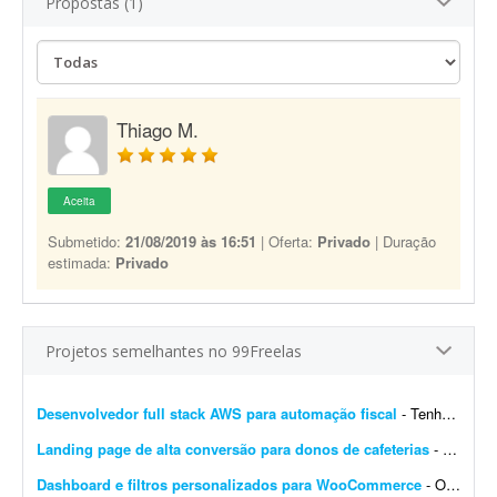
Propostas (1)
Thiago M.
Aceita
Submetido:
21/08/2019 às 16:51
| Oferta:
Privado
| Duração
estimada:
Privado
Projetos semelhantes no 99Freelas
Desenvolvedor full stack AWS para automação fiscal
- Tenho uma plataforma de automação fiscal rodando em AWS - ela pega os dados do sistema do cliente, calcula os impostos e emite a nota fiscal automaticamente. Preciso de alguém...
Landing page de alta conversão para donos de cafeterias
- Sou gestor de tráfego especializado em cafeterias e cafés e preciso de uma landing page de alta conversão para captar leads (donos de cafeterias) que chegam pelos meus an&uacut...
Dashboard e filtros personalizados para WooCommerce
- Olá pessoal, Preciso transformar o dashboard padrão do WooCommerce em um painel diferenciado para clientes e vendedores; procuro solução via plugin ou via código...