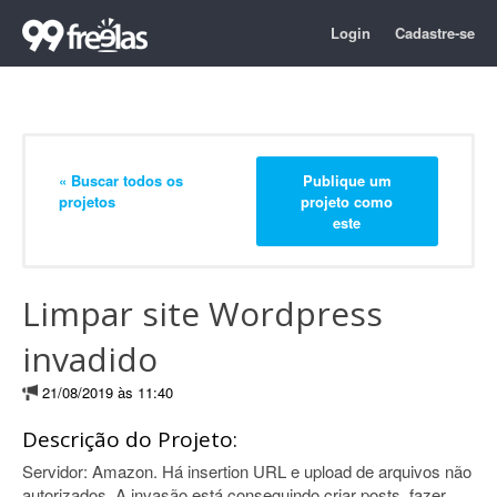
Login
Cadastre-se
« Buscar todos os
Publique um
projetos
projeto como
este
Limpar site Wordpress
invadido
21/08/2019 às 11:40
Descrição do Projeto:
Servidor: Amazon. Há insertion URL e upload de arquivos não
autorizados. A invasão está conseguindo criar posts, fazer