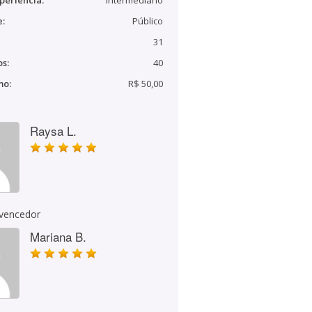
periência:
Intermediário
e:
Público
31
s:
40
mo:
R$ 50,00
Raysa L.
 vencedor
Mariana B.