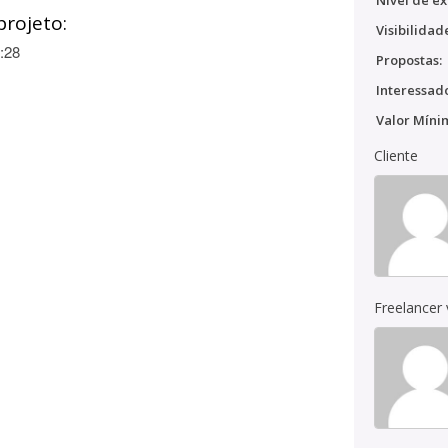
Nível de ex
projeto:
Visibilidad
:28
Propostas:
Interessado
Valor Míni
Cliente
Freelancer