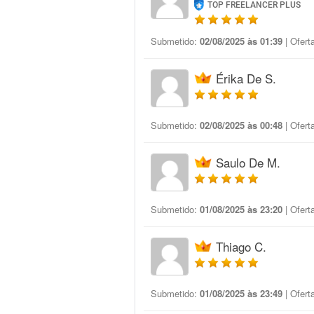
TOP FREELANCER PLUS
Submetido:
02/08/2025 às 01:39
| Ofert
Érika De S.
Submetido:
02/08/2025 às 00:48
| Ofert
Saulo De M.
Submetido:
01/08/2025 às 23:20
| Ofert
Thiago C.
Submetido:
01/08/2025 às 23:49
| Ofert