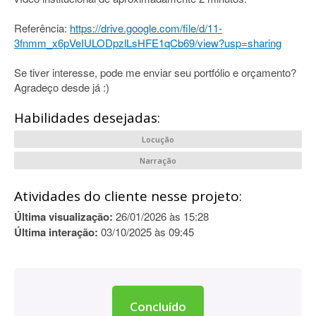
Referência:
https://drive.google.com/file/d/11-
3fnmm_x6pVeIULODpzlLsHFE1qCb69/view?usp=sharing
Se tiver interesse, pode me enviar seu portfólio e orçamento?
Agradeço desde já :)
Habilidades desejadas:
Locução
Narração
Atividades do cliente nesse projeto:
Última visualização:
26/01/2026 às 15:28
Última interação:
03/10/2025 às 09:45
Concluído