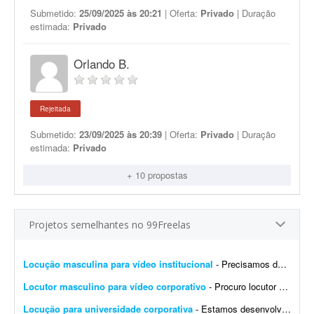
Submetido:
25/09/2025 às 20:21
| Oferta:
Privado
| Duração
estimada:
Privado
Orlando B.
Rejeitada
Submetido:
23/09/2025 às 20:39
| Oferta:
Privado
| Duração
estimada:
Privado
+ 10 propostas
Projetos semelhantes no 99Freelas
Locução masculina para vídeo institucional
- Precisamos de uma locução masculina com o tom da referência: https://www.youtube.com/watch?v=CcuQFOrW4HY&source_ve_path=MjE0Mjgz&embeds_referring_euri=https%3A%2F%2Fdoc...
Locutor masculino para vídeo corporativo
- Procuro locutor profissional com voz masculina, madura, segura e natural para a locução de um vídeo corporativo de aproximadamente 7 a 10 minutos. O roteiro será fornec...
Locução para universidade corporativa
- Estamos desenvolvendo a Universidade Corporativa da Jovem Valor, uma plataforma de capacitação interna criada para padronizar o conhecimento, fortalecer a cultura organizacional e gar...