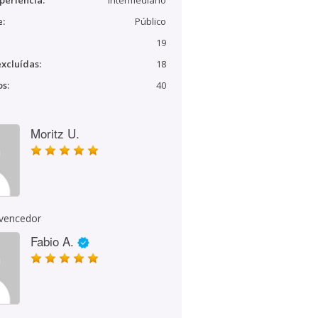
periência:
Intermediário
e:
Público
19
xcluídas:
18
s:
40
Moritz U.
 vencedor
Fabio A.