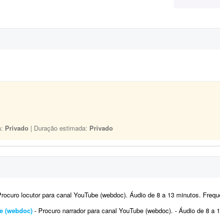
a:
Privado
| Duração estimada:
Privado
ocuro locutor para canal YouTube (webdoc). Áudio de 8 a 13 minutos. Frequência: 1 áudio por semana. Trabalho 
e (webdoc)
- Procuro narrador para canal YouTube (webdoc). - Áudio de 8 a 13 minutos. - 1 áudio p