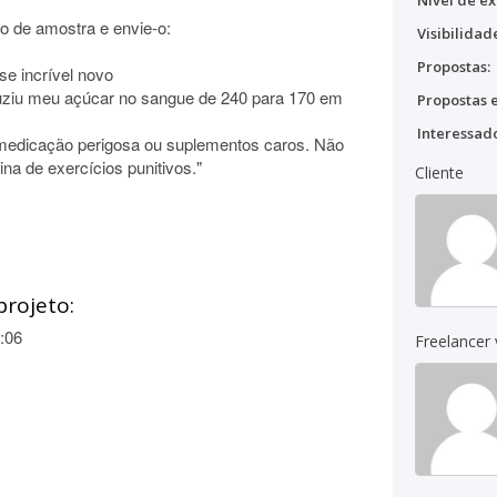
Nível de ex
o de amostra e envie-o:
Visibilidad
Propostas:
se incrível novo
duziu meu açúcar no sangue de 240 para 170 em
Propostas e
Interessado
medicação perigosa ou suplementos caros. Não
na de exercícios punitivos."
Cliente
projeto:
:06
Freelancer