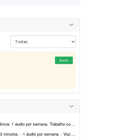
Aceita
contínuo para vídeos com tom dark e narrativa docume...
or semana. - Voz: masculina. Vamos trabalhar juntos?