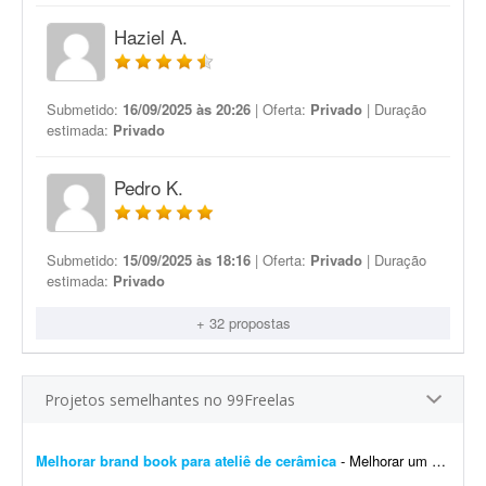
Haziel A.
Submetido:
16/09/2025 às 20:26
| Oferta:
Privado
| Duração
estimada:
Privado
Pedro K.
Submetido:
15/09/2025 às 18:16
| Oferta:
Privado
| Duração
estimada:
Privado
+ 32 propostas
Projetos semelhantes no 99Freelas
Melhorar brand book para ateliê de cerâmica
- Melhorar um brand book existente para um ateliê de cerâmica, além de toda a parte de papelaria; por exemplo: - Essência da marca - Propósito - Missão - Vis&a...