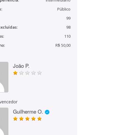
periência:
Intermediário
e:
Público
99
xcluídas:
98
s:
110
mo:
R$ 50,00
João P.
 vencedor
Guilherme O.