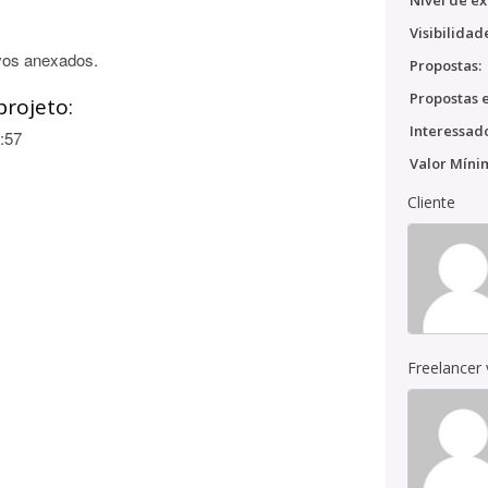
Nível de ex
Visibilidad
vos anexados.
Propostas:
Propostas e
projeto:
Interessado
:57
Valor Míni
Cliente
Freelancer