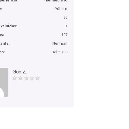
periência:
Intermediário
e:
Público
90
xcluídas:
1
s:
107
ante:
Nenhum
mo:
R$ 50,00
God Z.