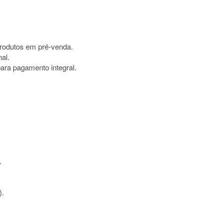
produtos em pré-venda.
nal.
para pagamento integral.
.
).