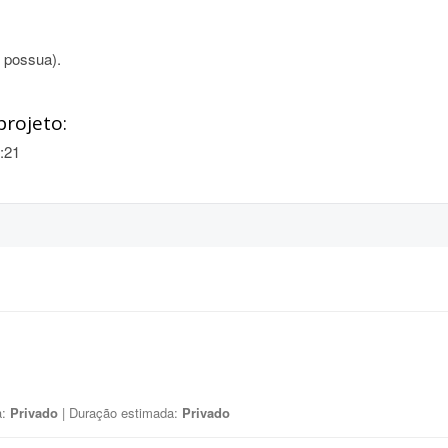
o possua).
projeto:
:21
a:
Privado
| Duração estimada:
Privado