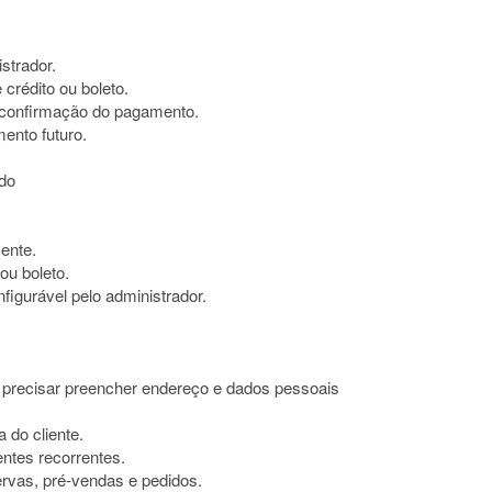
istrador.
 crédito ou boleto.
s confirmação do pagamento.
mento futuro.
ado
mente.
ou boleto.
figurável pelo administrador.
ve precisar preencher endereço e dados pessoais
 do cliente.
entes recorrentes.
ervas, pré-vendas e pedidos.