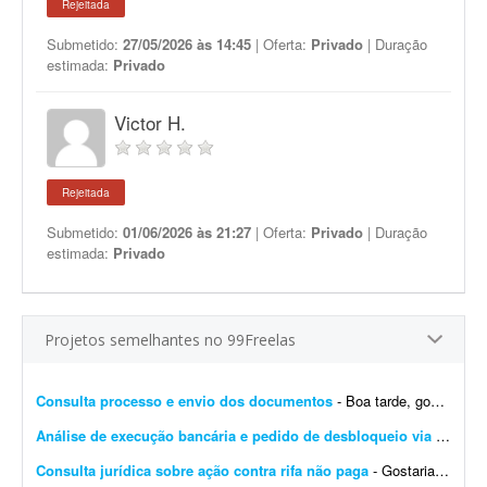
Rejeitada
Submetido:
27/05/2026 às 14:45
| Oferta:
Privado
| Duração
estimada:
Privado
Victor H.
Rejeitada
Submetido:
01/06/2026 às 21:27
| Oferta:
Privado
| Duração
estimada:
Privado
Projetos semelhantes no 99Freelas
Consulta processo e envio dos documentos
- Boa tarde, gostaria de um resumo simplificado e o envio em pdf de todos os documentos de um processo de inventário.
Análise de execução bancária e pedido de desbloqueio via SISBAJUD
Consulta jurídica sobre ação contra rifa não paga
- Gostaria da opinião de vocês sobre um caso envolvendo possível ação judicial contra rifa não paga. Raramente participo de rifas, mas acompanhei uma empresa...