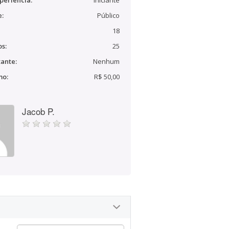
periência:
Iniciante
e:
Público
18
s:
25
ante:
Nenhum
mo:
R$ 50,00
Jacob P.