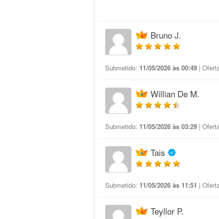
Bruno J.
Submetido:
11/05/2026 às 00:49
| Ofert
Willian De M.
Submetido:
11/05/2026 às 03:29
| Ofert
Tais
Submetido:
11/05/2026 às 11:51
| Ofert
Teyllor P.