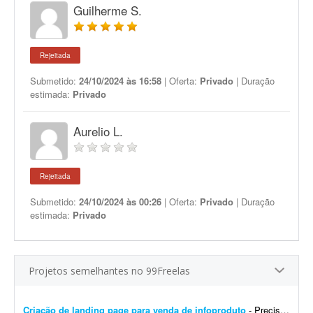
Guilherme S.
Rejeitada
Submetido:
24/10/2024 às 16:58
| Oferta:
Privado
| Duração
estimada:
Privado
Aurelio L.
Rejeitada
Submetido:
24/10/2024 às 00:26
| Oferta:
Privado
| Duração
estimada:
Privado
Projetos semelhantes no 99Freelas
Criação de landing page para venda de infoproduto
- Preciso de profissional que crie uma landing page que gere conversão para infoproduto. A página deve ter conteúdo e layout focados em vendas, com elementos que incentivem a con...